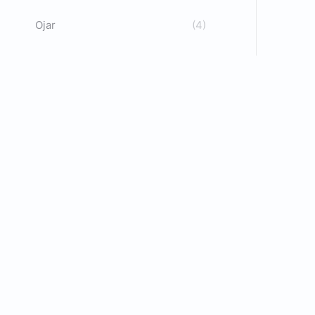
Ojar
(4)
E
C
C