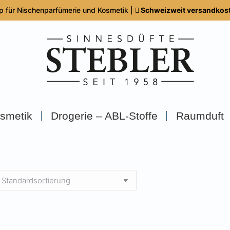
p für Nischenparfümerie und Kosmetik |
Schweizweit versandkoste
smetik
Drogerie – ABL-Stoffe
Raumduft