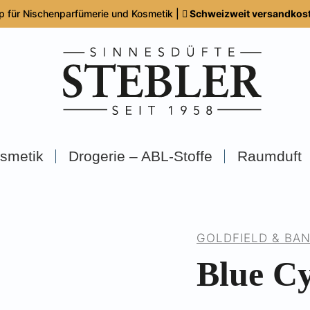
p für Nischenparfümerie und Kosmetik |
Schweizweit versandkoste
smetik
Drogerie – ABL-Stoffe
Raumduft
GOLDFIELD & BA
Blue Cy