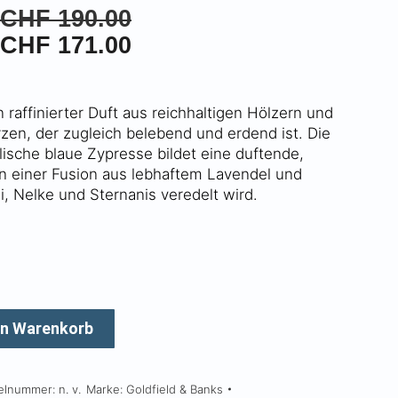
Γ
Preisspanne:
CHF
190.00
CHF 12.00
Preisspanne:
CHF
171.00
bis
CHF 10.80
CHF 190.00
bis
n raffinierter Duft aus reichhaltigen Hölzern und
CHF 171.00
en, der zugleich belebend und erdend ist. Die
lische blaue Zypresse bildet eine duftende,
on einer Fusion aus lebhaftem Lavendel und
, Nelke und Sternanis veredelt wird.
en Warenkorb
kelnummer:
n. v.
Marke:
Goldfield & Banks