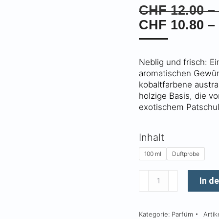
CHF
12.00
–
CHF
10.80
–
Neblig und frisch: Ei
aromatischen Gewürz
kobaltfarbene austra
holzige Basis, die v
exotischem Patschuli
Inhalt
100 ml
Duftprobe
Blue
In d
Cypress
Menge
Kategorie:
Parfüm
Arti