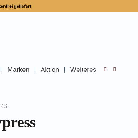
nfrei geliefert
Marken
Aktion
Weiteres
Search:
NKS
press