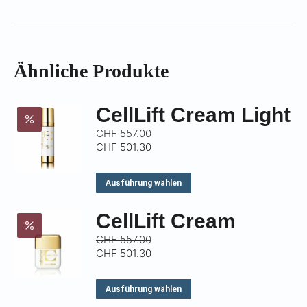
Ähnliche Produkte
CellLift Cream Light
CHF
557.00
CHF
501.30
Dieses
Ausführung wählen
Produkt
CellLift Cream
weist
mehrere
CHF
557.00
CHF
501.30
Varianten
auf.
Dieses
Ausführung wählen
Die
Produkt