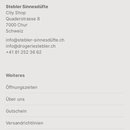
Stebler Sinnesdüfte
gewählt
City Shop
werden
Quaderstrasse 8
7000 Chur
Schweiz
info@stebler-sinnesdüfte.ch
info@drogeriestebler.ch
+41 81 252 36 62
Weiteres
Öffnungszeiten
Über uns
Gutschein
Versandrichtlinien