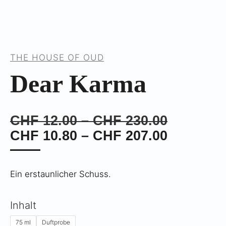
THE HOUSE OF OUD
Dear Karma
Preisspa
CHF
12.00
–
CHF
230.00
CHF 12.
Preisspa
CHF
10.80
–
CHF
207.00
bis
CHF 10.
CHF 230
bis
Ein erstaunlicher Schuss.
CHF 207
Inhalt
75 ml
Duftprobe