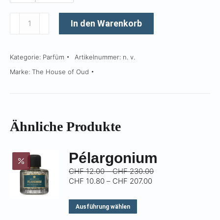
Γ
Dear
In den Warenkorb
Karma
Menge
Kategorie:
Parfüm
Artikelnummer:
n. v.
Marke:
The House of Oud
Ähnliche Produkte
Pélargonium
Preisspanne:
CHF
12.00
–
CHF
230.00
Preisspanne:
CHF 12.00
CHF
10.80
–
CHF
207.00
CHF 10.80
bis
bis
CHF 230.00
Dieses
Ausführung wählen
CHF 207.00
Produkt