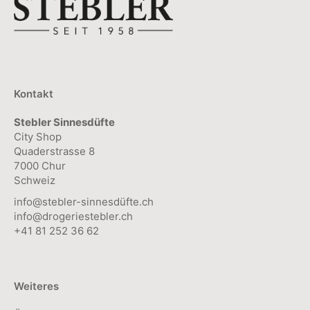
Die
gewählt
Optionen
werden
können
auf
der
Kontakt
Produktseite
Stebler Sinnesdüfte
gewählt
City Shop
werden
Quaderstrasse 8
7000 Chur
Schweiz
info@stebler-sinnesdüfte.ch
info@drogeriestebler.ch
+41 81 252 36 62
Weiteres