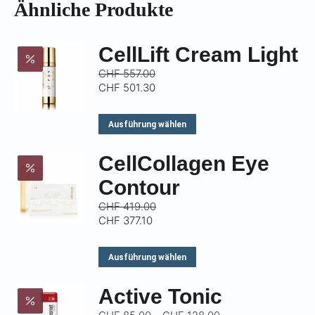
Γ
Ähnliche Produkte
CellLift Cream Light
CHF
557.00
CHF
501.30
Dieses
Ausführung wählen
Produkt
CellCollagen Eye
weist
mehrere
Contour
Varianten
CHF
419.00
CHF
377.10
auf.
Die
Dieses
Ausführung wählen
Optionen
Produkt
können
Active Tonic
weist
auf
Preisspanne: