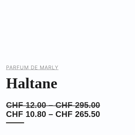
PARFUM DE MARLY
Haltane
Preisspa
CHF
12.00
–
CHF
295.00
CHF 12.
Preisspa
CHF
10.80
–
CHF
265.50
bis
CHF 10.
CHF 295
bis