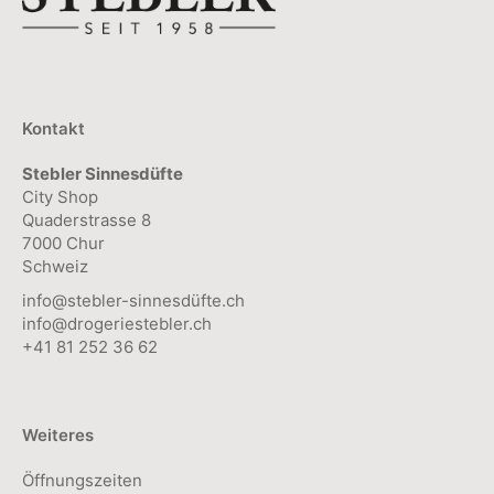
gewählt
Optionen
werden
können
auf
der
Kontakt
Produktseite
Stebler Sinnesdüfte
gewählt
City Shop
werden
Quaderstrasse 8
7000 Chur
Schweiz
info@stebler-sinnesdüfte.ch
info@drogeriestebler.ch
+41 81 252 36 62
Weiteres
Öffnungszeiten