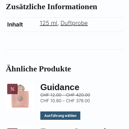
Γ
Zusätzliche Informationen
125 ml
,
Duftprobe
Inhalt
Ähnliche Produkte
Guidance
Preisspanne:
CHF
12.00
–
CHF
420.00
Preisspanne:
CHF 12.00
CHF
10.80
–
CHF
378.00
CHF 10.80
bis
bis
CHF 420.00
Dieses
Ausführung wählen
CHF 378.00
Produkt