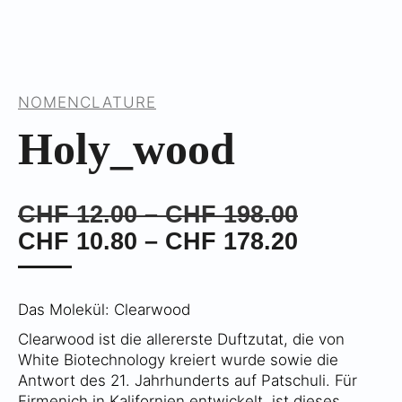
NOMENCLATURE
Holy_wood
Preisspa
CHF
12.00
–
CHF
198.00
CHF 12.
Preisspa
CHF
10.80
–
CHF
178.20
bis
CHF 10.
CHF 198
bis
Das Molekül: Clearwood
CHF 178
Clearwood ist die allererste Duftzutat, die von
White Biotechnology kreiert wurde sowie die
Antwort des 21. Jahrhunderts auf Patschuli. Für
Firmenich in Kalifornien entwickelt, ist dieses