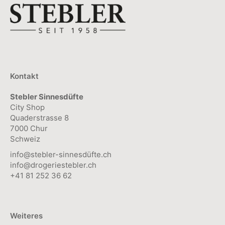
Produktseite
Die
gewählt
Optionen
werden
können
auf
der
Kontakt
Produktseite
Stebler Sinnesdüfte
gewählt
City Shop
werden
Quaderstrasse 8
7000 Chur
Schweiz
info@stebler-sinnesdüfte.ch
info@drogeriestebler.ch
+41 81 252 36 62
Weiteres