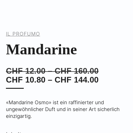
IL PROFUMO
Mandarine
Preisspa
CHF
12.00
–
CHF
160.00
CHF 12.
Preisspa
CHF
10.80
–
CHF
144.00
bis
CHF 10.
CHF 160
bis
«Mandarine Osmo» ist ein raffinierter und
CHF 144
ungewöhnlicher Duft und in seiner Art sicherlich
einzigartig.