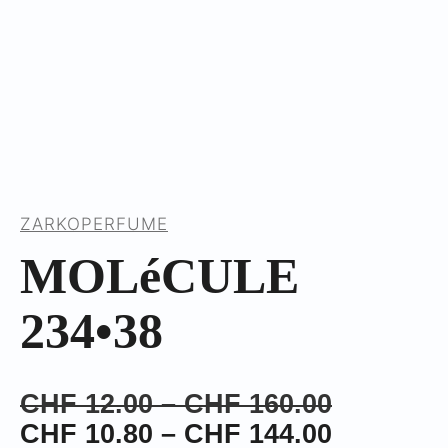
ZARKOPERFUME
MOLéCULE
234•38
Preisspa
CHF
12.00
–
CHF
160.00
CHF 12.
Preisspa
CHF
10.80
–
CHF
144.00