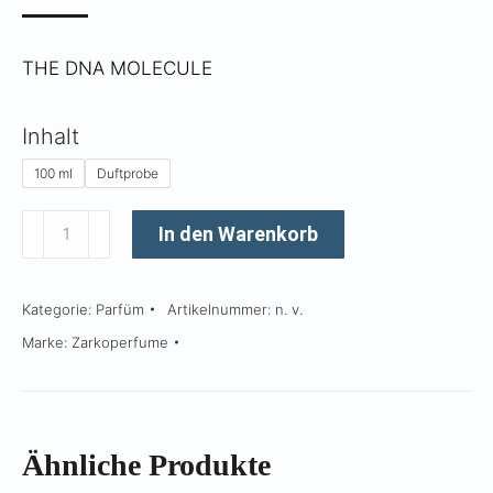
Γ
bis
CHF 10.
CHF 160
bis
THE DNA MOLECULE
CHF 144
Inhalt
100 ml
Duftprobe
MOLéCULE
In den Warenkorb
234•38
Menge
Kategorie:
Parfüm
Artikelnummer:
n. v.
Marke:
Zarkoperfume
Ähnliche Produkte