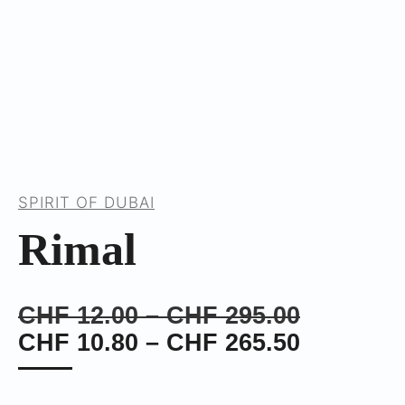
SPIRIT OF DUBAI
Rimal
Preisspa
CHF
12.00
–
CHF
295.00
CHF 12.
Preisspa
CHF
10.80
–
CHF
265.50
bis
CHF 10.
CHF 295
bis