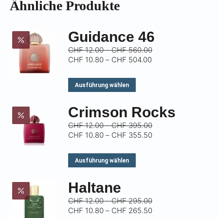
Γ
Ähnliche Produkte
Guidance 46
Preisspanne:
CHF
12.00
–
CHF
560.00
Preisspanne:
CHF 12.00
CHF
10.80
–
CHF
504.00
CHF 10.80
bis
bis
CHF 560.00
Dieses
Ausführung wählen
CHF 504.00
Produkt
Crimson Rocks
weist
mehrere
Preisspanne:
CHF
12.00
–
CHF
395.00
CHF 12.00
Preisspanne:
CHF
10.80
–
CHF
355.50
Varianten
bis
CHF 10.80
auf.
CHF 395.00
bis
Dieses
Ausführung wählen
CHF 355.50
Die
Produkt
Optionen
Haltane
weist
können
mehrere
Preisspanne:
CHF
12.00
–
CHF
295.00
auf
CHF 12.00
Preisspanne:
CHF
10.80
–
CHF
265.50
Varianten