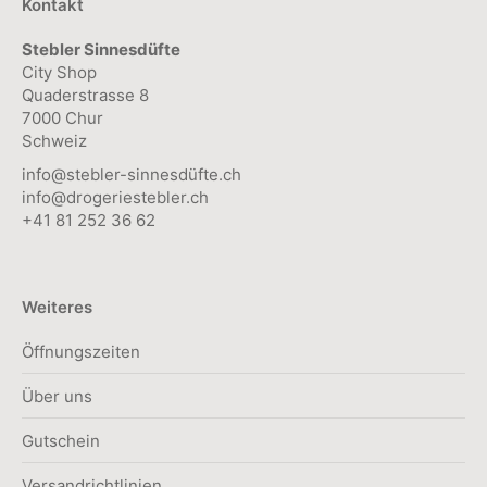
Kontakt
Produktseite
Stebler Sinnesdüfte
gewählt
City Shop
werden
Quaderstrasse 8
7000 Chur
Schweiz
info@stebler-sinnesdüfte.ch
info@drogeriestebler.ch
+41 81 252 36 62
Weiteres
Öffnungszeiten
Über uns
Gutschein
Versandrichtlinien