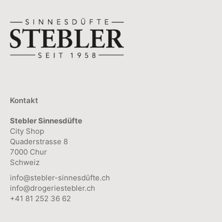
auf
Varianten
der
auf.
Produktseite
Die
gewählt
Optionen
werden
können
auf
der
Kontakt
Produktseite
Stebler Sinnesdüfte
gewählt
City Shop
werden
Quaderstrasse 8
7000 Chur
Schweiz
info@stebler-sinnesdüfte.ch
info@drogeriestebler.ch
+41 81 252 36 62